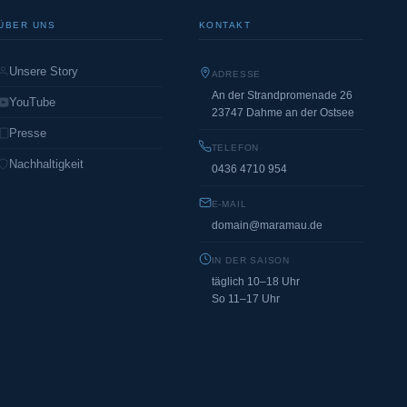
ÜBER UNS
KONTAKT
Unsere Story
ADRESSE
An der Strandpromenade 26
YouTube
23747 Dahme an der Ostsee
Presse
TELEFON
Nachhaltigkeit
0436 4710 954
E-MAIL
domain@maramau.de
IN DER SAISON
täglich 10–18 Uhr
So 11–17 Uhr