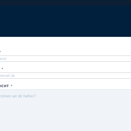
*
L
*
ICHT
*