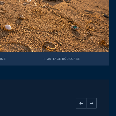
HME
30 TAGE RÜCKGABE
←
→