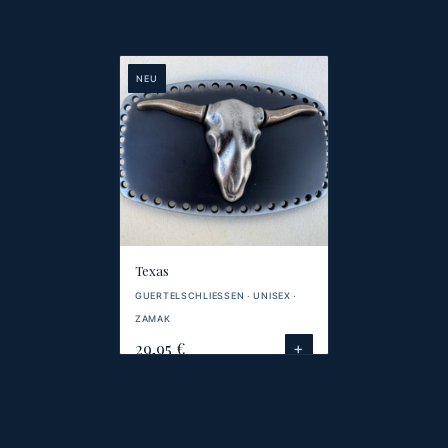
NEU
Texas
GUERTELSCHLIESSEN · UNISEX ·
ZAMAK
29,95 €
+