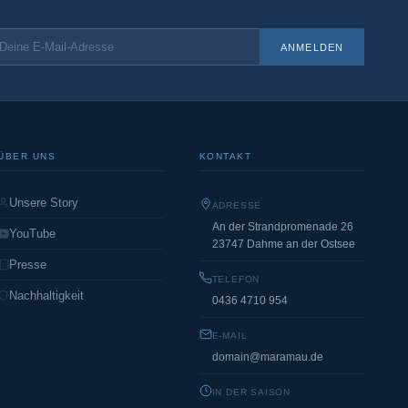
ANMELDEN
ÜBER UNS
KONTAKT
Unsere Story
ADRESSE
An der Strandpromenade 26
YouTube
23747 Dahme an der Ostsee
Presse
TELEFON
Nachhaltigkeit
0436 4710 954
E-MAIL
domain@maramau.de
IN DER SAISON